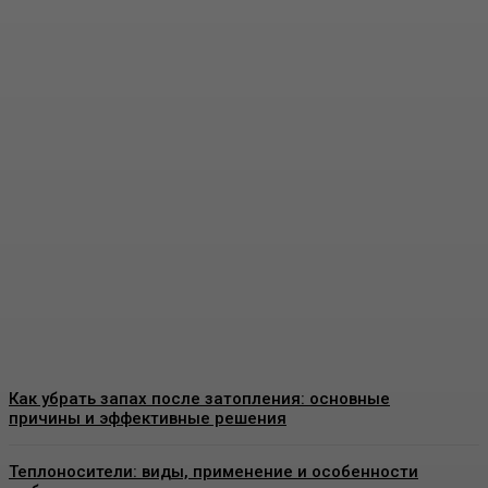
Угловая печь-камин для
частного дома: как
подобрать модель без
ошибок
Admin
-
07.07.2026
Как убрать запах после затопления: основные
причины и эффективные решения
Теплоносители: виды, применение и особенности