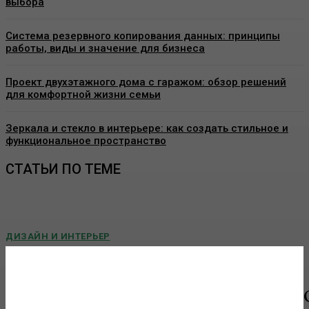
выбора
Система резервного копирования данных: принципы
работы, виды и значение для бизнеса
Проект двухэтажного дома с гаражом: обзор решений
для комфортной жизни семьи
Зеркала и стекло в интерьере: как создать стильное и
функциональное пространство
СТАТЬИ ПО ТЕМЕ
ДИЗАЙН И ИНТЕРЬЕР
Угловая печь-камин для частного дома: как
подобрать модель без ошибок
Расположение отопительного оборудования влияет не только на
интерьер, но и на эффективность обогрева. Если печь занимает