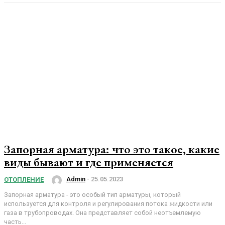
Запорная арматура: что это такое, какие
виды бывают и где применяется
Admin
-
25.05.2023
ОТОПЛЕНИЕ
Запорная арматура - это особый тип арматуры, который
используется для контроля и регулирования потока жидкости или
газа в трубопроводах. Она представляет собой неотъемлемую
часть...