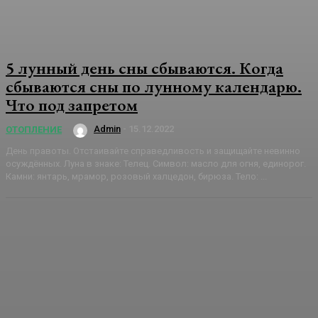
5 лунный день сны сбываются. Когда
сбываются сны по лунному календарю.
Что под запретом
Admin
-
15.12.2022
ОТОПЛЕНИЕ
День правоты. Отстаивайте справедливость и защищайте невинно
осуждённых. Луна в знаке: Телец. Символ: масло для огня, единорог.
Камни: янтарь, мрамор, розовый халцедон, бирюза. Тело: ...