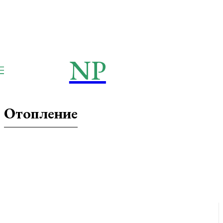
NP
NEWSPAPER
Publication
Отопление
Вентиляция
Дизайн и интерьер
Конструкции
Новости
Отопление