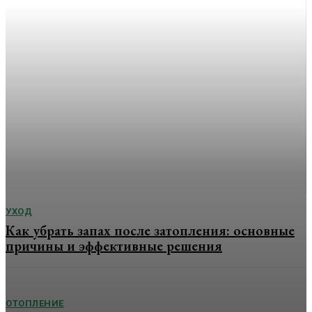
Угловая печь-камин для
частного дома: как
подобрать модель без
ошибок
Расположение отопительного оборудования влияет не
только на интерьер, но и на эффективность обогрева.
Если печь занимает центральную часть стены, она
ограничивает расстановку мебели и усложняет
организацию пространства. Именно поэтому...
УХОД
Как убрать запах после затопления: основные
причины и эффективные решения
ОТОПЛЕНИЕ