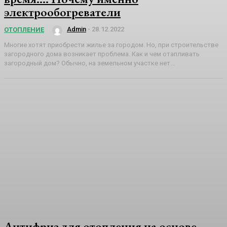
электрообогреватели
Admin
-
28.12.2022
ОТОПЛЕНИЕ
Многие хотят приобрести жилье за городом. Но, при строительстве
загородного дома возникает проблема. Как и чем отапливать
загородный дом? Обычно, на земельном участке нет...
Антифриз для отопления на основе