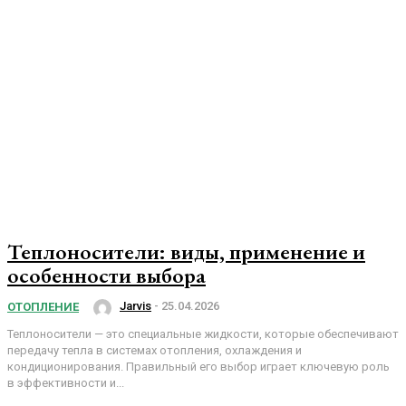
Теплоносители: виды, применение и
особенности выбора
Jarvis
-
25.04.2026
ОТОПЛЕНИЕ
Теплоносители — это специальные жидкости, которые обеспечивают
передачу тепла в системах отопления, охлаждения и
кондиционирования. Правильный его выбор играет ключевую роль
в эффективности и...