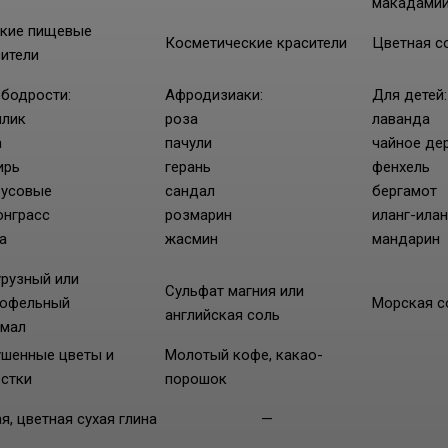
макадами
кие пищевые
Косметические красители
Цветная с
сители
 бодрости:
Афродизиаки:
Для детей:
илик
роза
лаванда
а
пачули
чайное де
ирь
герань
фенхель
русовые
сандал
бергамот
онграсс
розмарин
иланг-илан
а
жасмин
мандарин
урузный или
Сульфат магния или
тофельный
Морская с
английская соль
хмал
ушенные цветы и
Молотый кофе, какао-
естки
порошок
я, цветная сухая глина
—