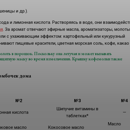
еницы и др.).
ода и лимонная кислота. Растворяясь в воде, они взаимодейс
ия
. За аромат отвечают эфирные масла, ароматизаторы, молот
тели с ухаживающим эффектом: картофельный или кукурузный
чивают пищевые красители, цветная морская соль, кофе, какао 
олоть в порошок. Поскольку она летучая и может вызывать
 защитную маску во время измельчения. Крышку кофемолки также
бомбочек дома
№2
№3
№4
Шипучие витамины в
онная кислота
—
таблетках*
Масло
вковое масло
Кокосовое масло