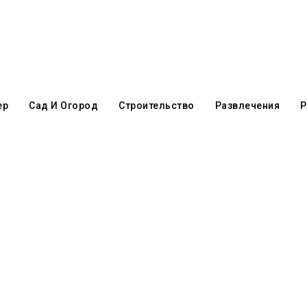
ер
Сад И Огород
Строительство
Развлечения
Р