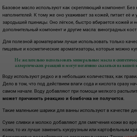
Базовое масло используют как скрепляющий компонент. Без н
наполнителей. К тому же оно ухаживает за кожей, питает её 
зародышей пшеницы. Оно лёгкое, быстро вбирается кожей и н
дополнительный компонент и другие масла: виноградных косто
Для полезной ароматерапии лучше использовать только каче
пищевые и косметические ароматизаторы, которые можно куп
Не желательно использовать минеральные масла и синтетичес
аллергических реакций и могут негативно сказаться на вашей 
Воду используют редко и в небольших количествах, как прав
Дело в том, что под действием влаги сода и кислота сразу н
самом начале. Воду добавляют при помощи мелкого распылит
может причинить реакцию и бомбочка не получится.
Такие маленькие шарики для ванны используют в качестве д
Сухие сливки и молоко добавляют для смягчения кожи во вр
кожи, то их лучше заменить кукурузным или картофельным к
благоприятно воздействует на организм в целом. Также
целеб