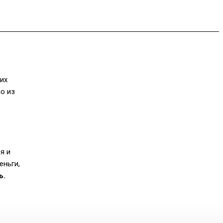
их
о из
я и
еньги,
ь.