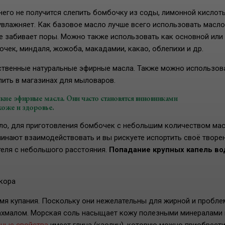
его не получится слепить бомбочку из соды, лимонной кислот
и увлажняет. Как базовое масло лучше всего использовать масло
е забивает поры. Можно также использовать как основной или
чек, миндаля, жожоба, макадамии, какао, облепихи и др.
ственные натуральные эфирные масла. Также можно использов
ить в магазинах для мыловаров.
кие эфирные масла. Они часто становятся виновниками
коже и здоровье.
ило, для приготовления бомбочек с небольшим количеством мас
ачинают взаимодействовать и вы рискуете испортить своё творе
еля с небольшого расстояния.
Попадание крупных капель в
екора
емя купания. Поскольку они нежелательны для жирной и пробл
рахмалом. Морская соль насыщает кожу полезными минералами 
ные свойства
имеет глина (каолин), которую можно приобрести