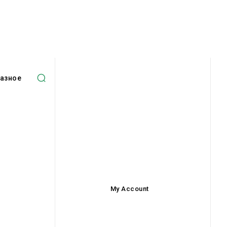
азное
My Account