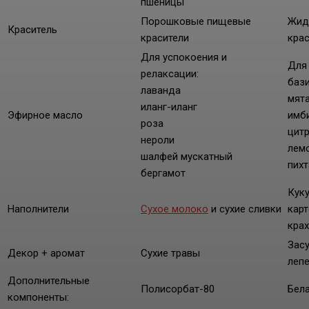
пшеницы
Порошковые пищевые
Жид
Краситель
красители
кра
Для успокоения и
Для
релаксации:
баз
лаванда
мят
иланг-иланг
Эфирное масло
имб
роза
цит
нероли
лем
шалфей мускатный
пихт
бергамот
Кук
Наполнители
Сухое молоко
и сухие сливки
кар
кра
Зас
Декор + аромат
Сухие травы
леп
Дополнительные
Полисорбат-80
Бела
компоненты: