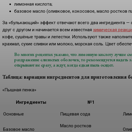
лимонная кислота;
базовое масло (оливковое, кокосовое, масло ростков пш
За «булькающий» эффект отвечают всего два ингредиента — с
друг с другом и начинается всем известная
химическая реакц
кофе, сушёные травы и лепестки. Используют также наполни
крахмал, сухие сливки или молоко, морская соль. Цвет обеспе
Во многих рецептах указано, что лимонную кислоту лучше см
раздражение слизистых оболочек, то рекомендуется надеть
открывают не сразу, а ждут, когда едкая пыль осядет.
Таблица: вариации ингредиентов для приготовления 
«Пышная пенка»
Ингредиенты
№1
Основные
Пищевая сода
Лим
Масло ростков
Базовое масло
Оли