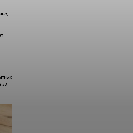
нно,
ет
пытных
 33.