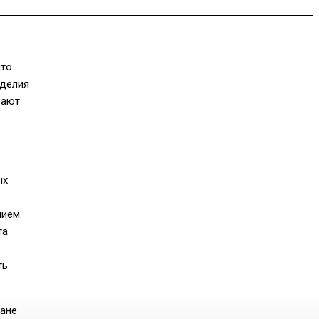
что
делия
зают
ых
нием
та
ть
ране