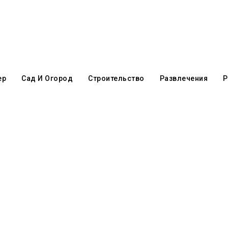
ер
Сад И Огород
Строительство
Развлечения
Р