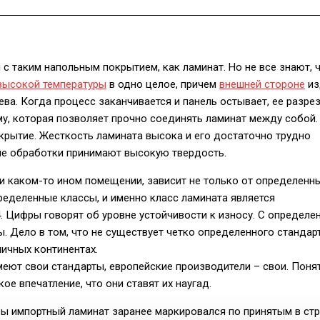
с таким напольным покрытием, как ламинат. Но не все знают, 
высокой температуры
в одно целое, причем
внешней стороне
из
ва. Когда процесс заканчивается и панель остывает, ее разре
у, которая позволяет прочно соединять ламинат между собой.
крытие. Жесткость ламината высока и его достаточно трудно
сле обработки принимают высокую твердость.
ли каком-то ином помещении, зависит не только от определенн
ределенные классы, и именно класс ламината является
4. Цифры говорят об уровне устойчивости к износу. С определе
 Дело в том, что не существует четко определенного стандар
ичных континентах.
ют свои стандарты, европейские производители – свои. Поня
е впечатление, что они ставят их наугад.
бы импортный ламинат заранее маркировался по принятым в ст