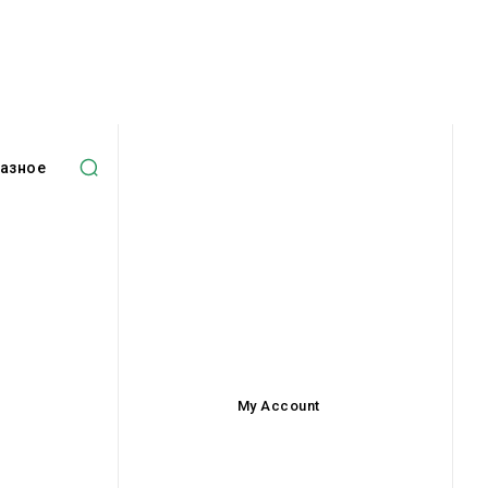
азное
My Account