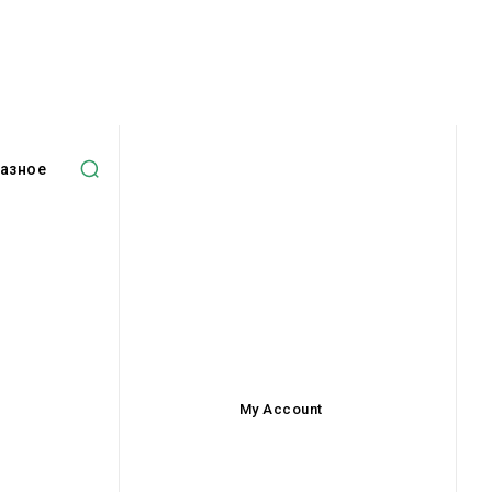
азное
My Account