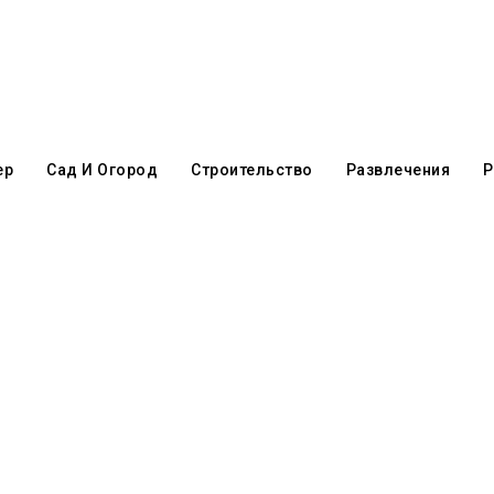
ер
Сад И Огород
Строительство
Развлечения
Р