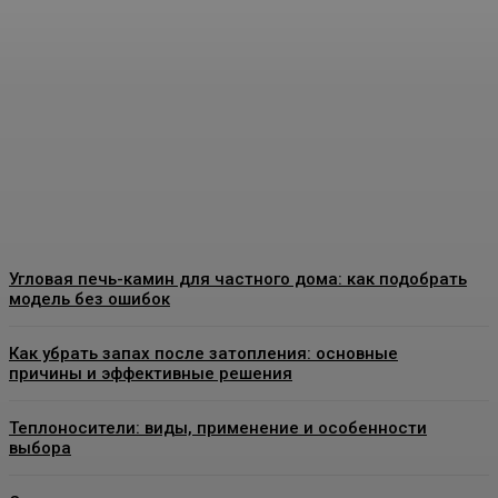
Виды декоративных
покрытий для стен:
особенности, применение
и выбор материалов
Admin
-
07.08.2026
Угловая печь-камин для частного дома: как подобрать
модель без ошибок
Как убрать запах после затопления: основные
причины и эффективные решения
Теплоносители: виды, применение и особенности
выбора