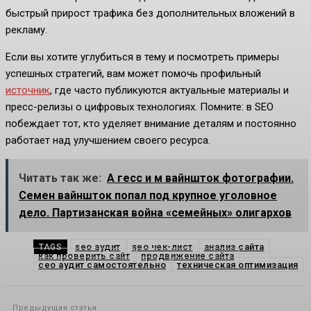
быстрый прирост трафика без дополнительных вложений в
рекламу.
Если вы хотите углубиться в тему и посмотреть примеры
успешных стратегий, вам может помочь профильный
источник
, где часто публикуются актуальные материалы и
пресс-релизы о цифровых технологиях. Помните: в SEO
побеждает тот, кто уделяет внимание деталям и постоянно
работает над улучшением своего ресурса.
Читать так же:
А гесс и м вайншток фотографии.
Семен вайншток попал под крупное уголовное
дело. Партизанская война «семейных» олигархов
seo аудит
seo чек-лист
анализ сайта
TAGS
как проверить сайт
продвижение сайта
сео аудит самостоятельно
техническая оптимизация
Предыдущая статья