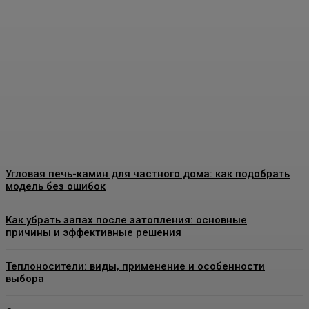
Виды декоративных
покрытий для стен:
особенности, применение
и выбор материалов
Admin
-
07.08.2026
Угловая печь-камин для частного дома: как подобрать
модель без ошибок
Как убрать запах после затопления: основные
причины и эффективные решения
Теплоносители: виды, применение и особенности
выбора