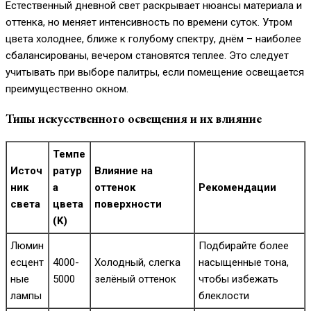
Естественный дневной свет раскрывает нюансы материала и
оттенка, но меняет интенсивность по времени суток. Утром
цвета холоднее, ближе к голубому спектру, днём – наиболее
сбалансированы, вечером становятся теплее. Это следует
учитывать при выборе палитры, если помещение освещается
преимущественно окном.
Типы искусственного освещения и их влияние
Темпе
Источ
ратур
Влияние на
ник
а
оттенок
Рекомендации
света
цвета
поверхности
(K)
Люмин
Подбирайте более
есцент
4000-
Холодный, слегка
насыщенные тона,
ные
5000
зелёный оттенок
чтобы избежать
лампы
блеклости