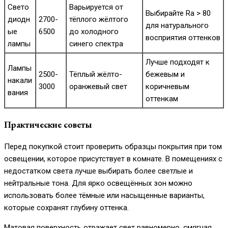
Свето
Варьируется от
Выбирайте Ra > 80
диодн
2700-
тёплого жёлтого
для натурального
ые
6500
до холодного
восприятия оттенков
лампы
синего спектра
Лучше подходят к
Лампы
2500-
Тёплый жёлто-
бежевым и
накали
3000
оранжевый свет
коричневым
вания
оттенкам
Практические советы
Перед покупкой стоит проверить образцы покрытия при том
освещении, которое присутствует в комнате. В помещениях с
недостатком света лучше выбирать более светлые и
нейтральные тона. Для ярко освещённых зон можно
использовать более тёмные или насыщенные варианты,
которые сохранят глубину оттенка.
Матовая поверхность отражает свет равномерно, смягчая