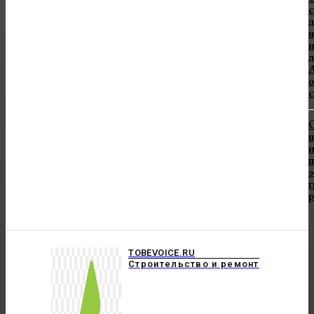
с
н
А
с
и
TOBEVOICE.RU
Строительство и ремонт