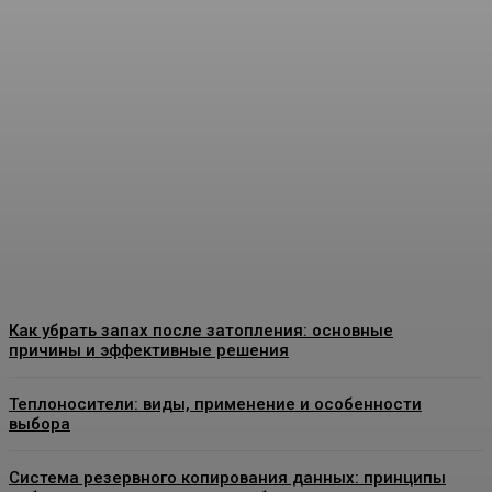
Угловая печь-камин для
частного дома: как
подобрать модель без
ошибок
Admin
-
07.07.2026
Как убрать запах после затопления: основные
причины и эффективные решения
Теплоносители: виды, применение и особенности
выбора
Система резервного копирования данных: принципы