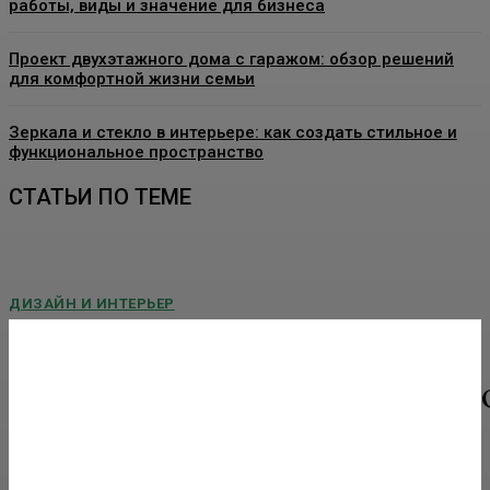
работы, виды и значение для бизнеса
Проект двухэтажного дома с гаражом: обзор решений
для комфортной жизни семьи
Зеркала и стекло в интерьере: как создать стильное и
функциональное пространство
СТАТЬИ ПО ТЕМЕ
ДИЗАЙН И ИНТЕРЬЕР
Угловая печь-камин для частного дома: как
подобрать модель без ошибок
Расположение отопительного оборудования влияет не только на
интерьер, но и на эффективность обогрева. Если печь занимает
центральную часть...