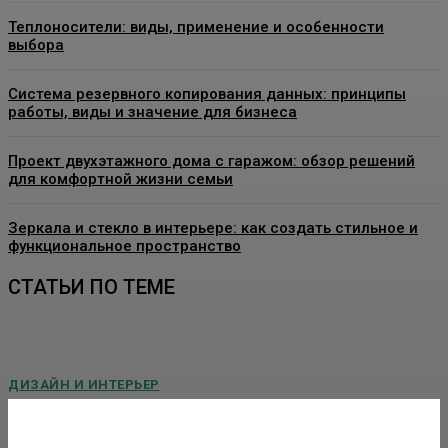
Теплоносители: виды, применение и особенности
выбора
Система резервного копирования данных: принципы
работы, виды и значение для бизнеса
Проект двухэтажного дома с гаражом: обзор решений
для комфортной жизни семьи
Зеркала и стекло в интерьере: как создать стильное и
функциональное пространство
СТАТЬИ ПО ТЕМЕ
ДИЗАЙН И ИНТЕРЬЕР
Угловая печь-камин для частного дома: как
подобрать модель без ошибок