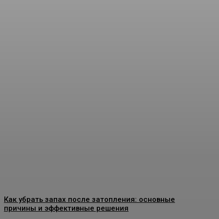
Угловая печь-камин для
частного дома: как
подобрать модель без
ошибок
Admin
-
07.07.2026
Как убрать запах после затопления: основные
причины и эффективные решения