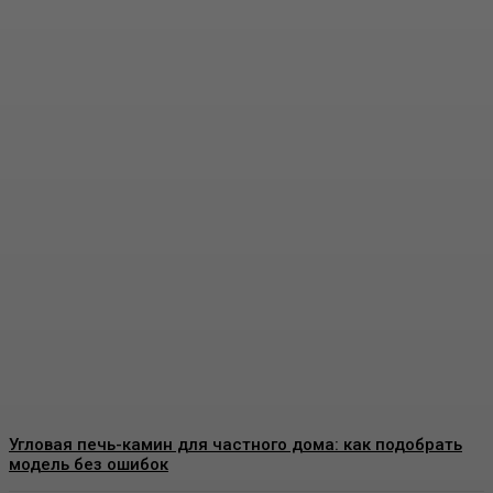
Виды декоративных
покрытий для стен:
особенности, применение
и выбор материалов
Admin
-
07.08.2026
Угловая печь-камин для частного дома: как подобрать
модель без ошибок