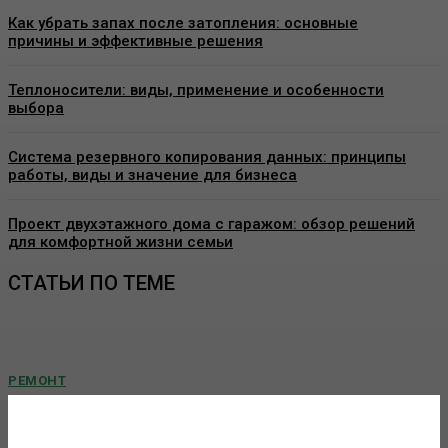
Как убрать запах после затопления: основные
причины и эффективные решения
Теплоносители: виды, применение и особенности
выбора
Система резервного копирования данных: принципы
работы, виды и значение для бизнеса
Проект двухэтажного дома с гаражом: обзор решений
для комфортной жизни семьи
СТАТЬИ ПО ТЕМЕ
РЕМОНТ
Виды декоративных покрытий для стен:
особенности, применение и выбор материалов