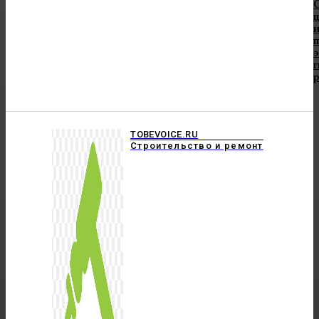
и
TOBEVOICE.RU
Строительство и ремонт