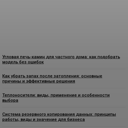
покрытий для стен:
особенности, применение
и выбор материалов
Admin
-
07.08.2026
Угловая печь-камин для частного дома: как подобрать
модель без ошибок
Как убрать запах после затопления: основные
причины и эффективные решения
Теплоносители: виды, применение и особенности
выбора
Система резервного копирования данных: принципы
работы, виды и значение для бизнеса