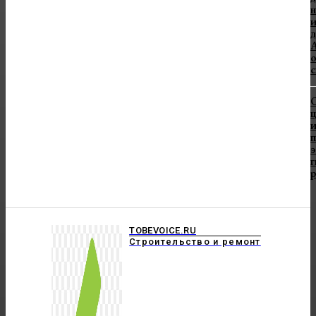
н
А
с
и
TOBEVOICE.RU
Строительство и ремонт