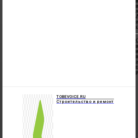
н
А
с
и
TOBEVOICE.RU
Строительство и ремонт