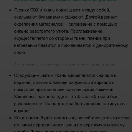
Пленку ПВХ и ткань совмещают между собой,
скалывают булавками и сшивают. Другой вариант
скрепления материалов — склеивание с помощью
сильно разогретого утюга. Проглаживание
осуществляется со стороны ткани, пленка при
нагревании плавится и приклеивается к декоративному
слою.
Закрепление ткани к каркасу для первичной подгонки
Следующим шагом ткань закрепляется сначала к
верхней, а затем к нижней окружности каркаса с
помощью прищепок или канцелярских зажимов.
Закрепляя, важно следить, чтобы загиб ткани был
равномерным. Ткань должна быть хорошо натянута на
каркасе.
Когда ткань будет подогнана, на ней делаются отметки
по линии вертикального шва и по верхнему и нижнему
загибу. Далее, сняв с каркаса ткань, прошить