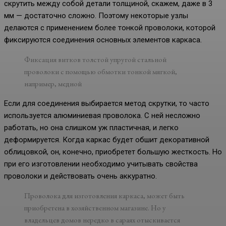
скрутить между собой детали толщиной, скажем, даже в 3
мм — достаточно сложно. Поэтому некоторые узлы
делаются с применением более тонкой проволоки, которой
фиксируются соединения основных элементов каркаса.
Фиксация витков толстой упругой стальной
проволоки с помощью обмотки тонкой мягкой,
например, медной
Если для соединения выбирается метод скрутки, то часто
используется алюминиевая проволока. С ней несложно
работать, но она слишком уж пластичная, и легко
деформируется. Когда каркас будет обшит декоративной
облицовкой, он, конечно, приобретет большую жесткость. Но
при его изготовлении необходимо учитывать свойства
проволоки и действовать очень аккуратно.
Проволока для изготовления каркаса, может быть
приобретена в хозяйственном магазине. Но у
владельцев домов нередко в сараях отыскивается