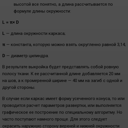
высотой все понятно, а длина рассчитывается по
формуле длины окружности:
L =
π×
D
L
— длина окружности каркаса;
π
— константа, которую можно взять округленно равной 3,14;
D
— диаметр цилиндра.
В результате выкройка будет представлять собой ровную
полосу ткани. К ее рассчитанной длине добавляется 20 мм
на шов, а к промеренной ширине — 40 мм на загиб с одной и
другой стороны.
В случае если каркас имеет форму усеченного конуса, то или
проводится расчет параметров развертки, или выполняется
графическое ее построение по специальному алгоритму. Но
часто поступают намного проще. Для этого следует
окрасить наружную сторону верхней и нижней окружности