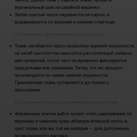
вертикальный шов на швейной машинке.
Затем сшитый чехол надевается на каркас и
выравнивается по верхним и нижним отметкам.
Окончательное приклеивание ткани к каркасу
Ткань загибается через проволоку верхней окружности,
на загиб пистолетом наносится растопленный силикон
или суперклей, после чего он временно фиксируется
прищепками или зажимами. Затем, тот же процесс
производится по линии нижней окружности.
Приклеенная ткань оставляется до полного
просыхания.
Приклеивание отделки, дополняющей рисунок ткани
Финальным этапом работ может стать наклеивание по
верхнему и нижнему краю абажура атласной ленты в
цвет ткани, или же той же материи — для дополнения
незаконченного рисунка.