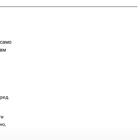
 само
вам
еред.
ти
но,