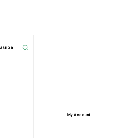
азное
My Account