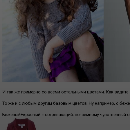
И так же примерно со всеми остальными цветами. Как видите
То же и с любым другим базовым цветов. Ну например, с беж
Бежевый+красный = согревающий, по-земному чувственный обр