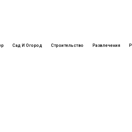
ер
Сад И Огород
Строительство
Развлечения
Р