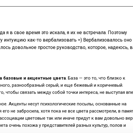
 я в свое время это искала, я их не встречала. Поэтому
ту интуицию как-то вербализовать =) Вербализовалось оно
илось довольное простое руководство, которое, надеюсь, 
а базовые и акцентные цвета
. База — это то, что близко к
рного, разнообразный серый, и еще бежевый и коричневый.
го, чтобы связать между собой точки интереса, не выступая вп
ное. Акценты несут психологические посылы, основанные на
я его не забросила, хотя пока не все цвета рассмотрели, в памя
 ассоциации цветовые так или иначе придут к вам довольно вер
вета очень похожа у представителей разных культур, полов и