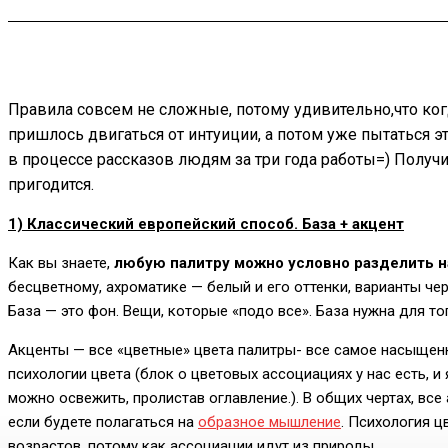
Правила совсем не сложные, потому удивительно,что когда
пришлось двигаться от интуиции, а потом уже пытаться э
в процессе рассказов людям за три года работы=) Получ
пригодится.
1) Классический европейский способ. База + акцент
Как вы знаете,
любую палитру можно условно разделить н
бесцветному, ахроматике — белый и его оттенки, варианты че
База — это фон. Вещи, которые «подо все». База нужна для то
Акценты — все «цветные» цвета палитры- все самое насыщен
психологии цвета (блок о цветовых ассоциациях у нас есть, и 
можно освежить, пролистав оглавление.). В общих чертах, все
если будете полагаться на
образное мышление
. Психология ц
возрастов, потому как ассоциации идут из природы.