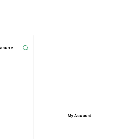
азное
My Account