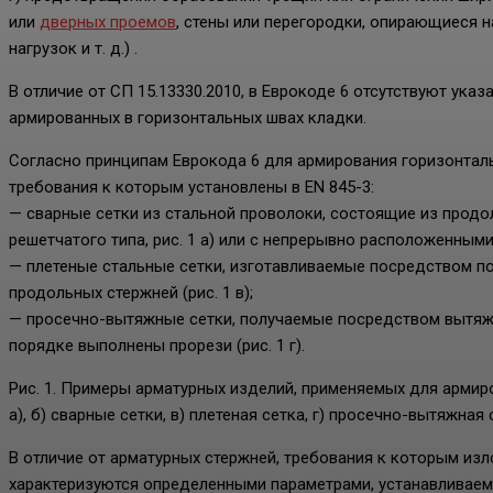
или
дверных проемов
, стены или перегородки, опирающиеся 
нагрузок и т. д.) .
В отличие от СП 15.13330.2010, в Еврокоде 6 отсутствуют ука
армированных в горизонтальных швах кладки.
Согласно принципам Еврокода 6 для армирования горизонтал
требования к которым установлены в EN 845-3:
— сварные сетки из стальной проволоки, состоящие из продо
решетчатого типа, рис. 1 а) или с непрерывно расположенными 
— плетеные стальные сетки, изготавливаемые посредством 
продольных стержней (рис. 1 в);
— просечно-вытяжные сетки, получаемые посредством вытяжк
порядке выполнены прорези (рис. 1 г).
Рис. 1. Примеры арматурных изделий, применяемых для армир
а), б) сварные сетки, в) плетеная сетка, г) просечно-вытяжная 
В отличие от арматурных стержней, требования к которым изл
характеризуются определенными параметрами, устанавливаемы