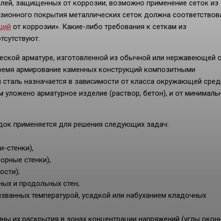
алей, защищенных от коррозии; возможно применение сеток из
озионного покрытия металлических сеток должна соответствов
ций
от коррозии». Какие-либо требования к сеткам из
тсутствуют.
ческой арматуре, изготовленной из обычной или нержавеющей с
время армирование каменных конструкций композитными
 сталь назначается в зависимости от класса окружающей сред
м уложено арматурное изделие (раствор, бетон), и от минималь
док применяется для решения следующих задач:
и-стенки),
орные стенки),
ости);
ных и продольных стен;
ызванных температурой, усадкой или набуханием кладочных
ны их раскрытия в зонах концентрации напряжений (углы окон