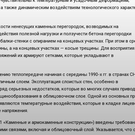
а чувствительны к температурным и усадочным деформациям,
а также динамическим воздействиям технологического характ
кости ненесущих каменных перегородок, возводимых на
действия полезной нагрузки и ползучести бетона перегородки
алки-стенки с опиранием на концевых участках. При этом в ср
ны, а на концевых участках — косые трещины. Для восприятия
яжений их армируют сетками, которые укладывают в
нию теплопередаче начиная с середины 1990-х гг. в странах С
ичным слоем. Эксплуатация слоистых стен, особенно в
яд серьезных недостатков, которые во многих случаях привод
ещинообразования в облицовочном слое. Одной из основных п
, являются температурные воздействия, которые в кладке лицев
 напряжения.
-11 «Каменные и армокаменные конструкции») введены требован
ими связями, включая и облицовочный слой. Указывается, что 