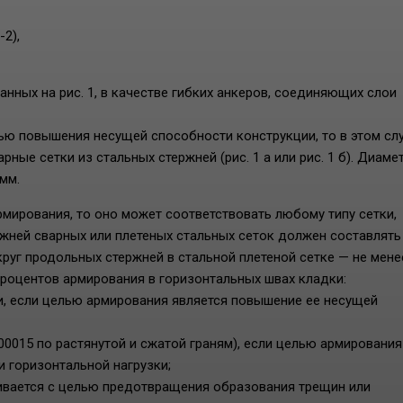
2),
анных на рис. 1, в качестве гибких анкеров, соединяющих слои
ью повышения несущей способности конструкции, то в этом сл
ые сетки из стальных стержней (рис. 1 а или рис. 1 б). Диаме
мм.
рмирования, то оно может соответствовать любому типу сетки,
ржней сварных или плетеных стальных сеток должен составлять
руг продольных стержней в стальной плетеной сетке — не менее
роцентов армирования в горизонтальных швах кладки:
и, если целью армирования является повышение ее несущей
,00015 по растянутой и сжатой граням), если целью армирования
 горизонтальной нагрузки;
ливается с целью предотвращения образования трещин или