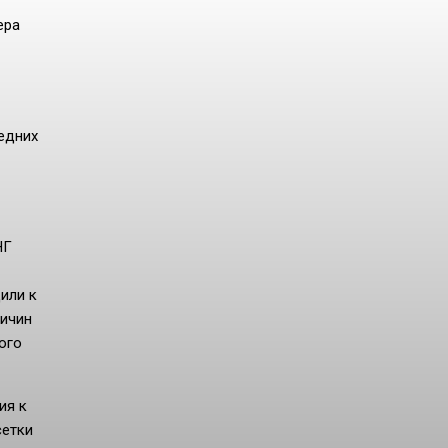
ера
едних
НГ
или к
ричин
ого
ия к
сетки