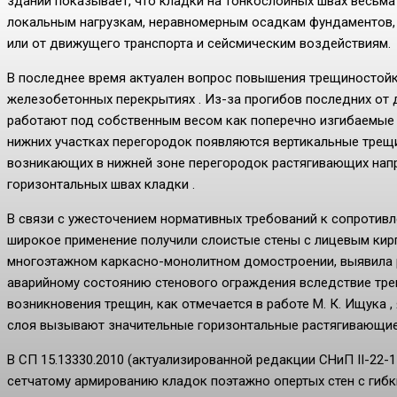
зданий показывает, что кладки на тонкослойных швах весьм
локальным нагрузкам, неравномерным осадкам фундаментов, 
или от движущего транспорта и сейсмическим воздействиям.
В последнее время актуален вопрос повышения трещиностой
железобетонных перекрытиях . Из-за прогибов последних от 
работают под собственным весом как поперечно изгибаемые б
нижних участках перегородок появляются вертикальные трещи
возникающих в нижней зоне перегородок растягивающих напр
горизонтальных швах кладки .
В связи с ужесточением нормативных требований к сопротивле
широкое применение получили слоистые стены с лицевым кирп
многоэтажном каркасно-монолитном домостроении, выявила р
аварийному состоянию стенового ограждения вследствие тр
возникновения трещин, как отмечается в работе М. К. Ищука 
слоя вызывают значительные горизонтальные растягивающие
В СП 15.13330.2010 (актуализированной редакции СНиП II-22
сетчатому армированию кладок поэтажно опертых стен с гибк