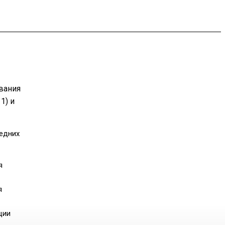
вания
1) и
ледних
я
я
ции