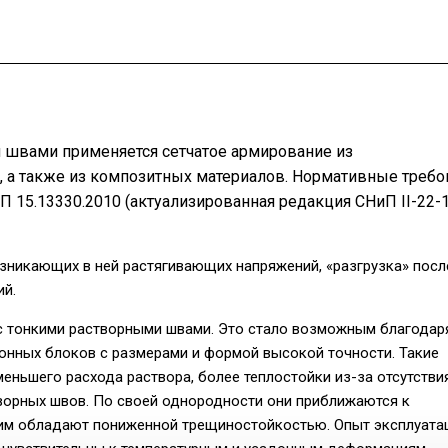
 швами применяется сетчатое армирование из
, а также из композитных материалов. Нормативные требо
15.13330.2010 (актуализированная редакция СНиП II-22-1
зникающих в ней растягивающих напряжений, «разгрузка» пос
ий.
 с тонкими растворными швами. Это стало возможным благодар
тонных блоков с размерами и формой высокой точности. Такие
еньшего расхода раствора, более теплостойки из-за отсутстви
творных швов. По своей однородности они приближаются к
тим обладают пониженной трещиностойкостью. Опыт эксплуата