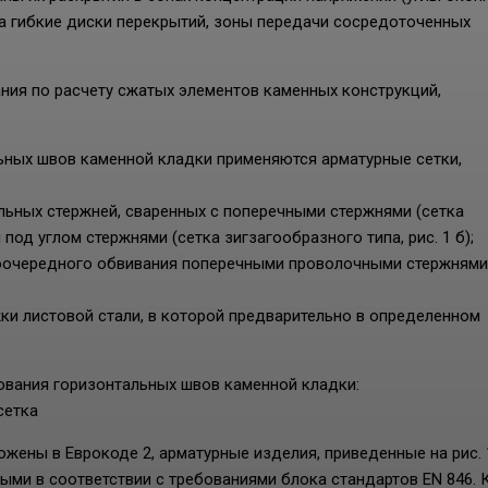
на гибкие диски перекрытий, зоны передачи сосредоточенных
зания по расчету сжатых элементов каменных конструкций,
ьных швов каменной кладки применяются арматурные сетки,
льных стержней, сваренных с поперечными стержнями (сетка
под углом стержнями (сетка зигзагообразного типа, рис. 1 б);
поочередного обвивания поперечными проволочными стержнями
и листовой стали, в которой предварительно в определенном
ования горизонтальных швов каменной кладки:
сетка
ожены в Еврокоде 2, арматурные изделия, приведенные на рис. 
ми в соответствии с требованиями блока стандартов EN 846. 