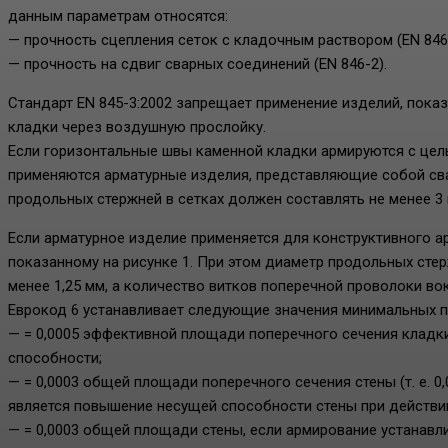
данным параметрам относятся:
— прочность сцепления сеток с кладочным раствором (EN 846-
— прочность на сдвиг сварных соединений (EN 846-2).
Стандарт EN 845-3:2002 запрещает применение изделий, показ
кладки через воздушную прослойку.
Если горизонтальные швы каменной кладки армируются с цел
применяются арматурные изделия, представляющие собой сварн
продольных стержней в сетках должен составлять не менее 3 
Если арматурное изделие применяется для конструктивного а
показанному на рисунке 1. При этом диаметр продольных сте
менее 1,25 мм, а количество витков поперечной проволоки вок
Еврокод 6 устанавливает следующие значения минимальных п
— = 0,0005 эффективной площади поперечного сечения кладк
способности;
— = 0,0003 общей площади поперечного сечения стены (т. е. 0
является повышение несущей способности стены при действии
— = 0,0003 общей площади стены, если армирование устанав