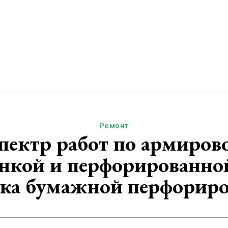
Ремонт
ектр работ по армирово
янкой и перфорированно
ыка бумажной перфориро