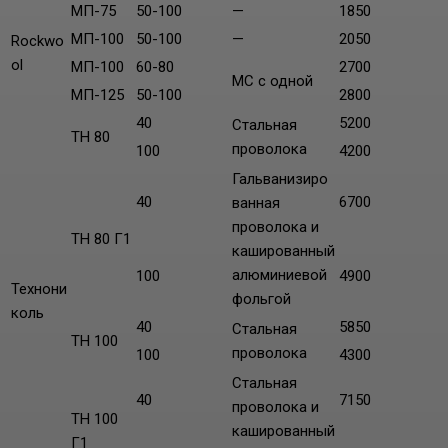
МП-75
50-100
—
1850
МП-100
50-100
—
2050
Rockwo
ol
МП-100
60-80
2700
МС с одной
МП-125
50-100
2800
40
5200
Стальная
TH 80
проволока
100
4200
Гальванизиро
40
6700
ванная
проволока и
ТН 80 Г1
кашированный
алюминиевой
100
4900
Технони
фольгой
коль
40
5850
Стальная
ТН 100
проволока
100
4300
Стальная
40
7150
проволока и
ТН 100
кашированный
Г1