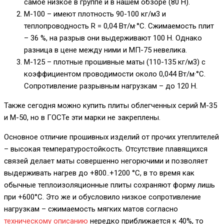
самое низкое в группе и в нашем обзоре (80 Н).
М-100 – имеют плотность 90-100 кг/м3 и
теплопроводность R = 0,04 Вт/м·°С. Сжимаемость плит
– 36 %, на разрыв они выдерживают 100 Н. Однако
разница в цене между ними и МП-75 невелика.
М-125 – плотные прошивные маты (110-135 кг/м3) с
коэффициентом проводимости около 0,044 Вт/м·°С.
Сопротивление разрывным нагрузкам – до 120 Н.
Также сегодня можно купить плиты облегченных серий М-35
и М-50, но в ГОСТе эти марки не закреплены.
Основное отличие прошивных изделий от прочих утеплителей
– высокая температуростойкость. Отсутствие плавящихся
связей делает маты совершенно негорючими и позволяет
выдерживать нагрев до +800..+1200 °С, в то время как
обычные теплоизоляционные плиты сохраняют форму лишь
при +600°С. Это же и обусловило низкое сопротивление
нагрузкам – сжимаемость мягких матов согласно
техническому описанию
нередко приближается к 40%, то