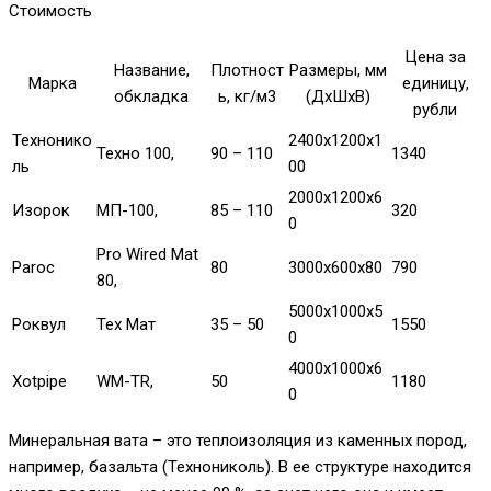
Стоимость
Цена за
Название,
Плотност
Размеры, мм
Марка
единицу,
обкладка
ь, кг/м3
(ДхШхВ)
рубли
Технонико
2400х1200х1
Техно 100,
90 – 110
1340
ль
00
2000х1200х6
Изорок
МП-100,
85 – 110
320
0
Pro Wired Mat
Paroc
80
3000х600х80
790
80,
5000х1000х5
Роквул
Тех Мат
35 – 50
1550
0
4000х1000х6
Xotpipe
WM-TR,
50
1180
0
Минеральная вата – это теплоизоляция из каменных пород,
например, базальта (Технониколь). В ее структуре находится