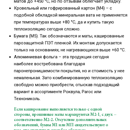
матов до +450 °С, но по отзывам облегчает укладку.
Кровельный или гофрированный картон (М4) – с
подобной обкладкой минеральная вата не применяется
при температурах выше +80 °С, да и купить такую
теплоизоляцию сегодня сложно.
Бумага (М5). Так обозначаются и маты, кашированные
парозащитной ПЭТ пленкой. Их монтаж допускается
только на основаниях, не нагревающихся выше +60 °С.
Алюминиевая фольга – эта продукция сегодня
наиболее востребована благодаря
паронепроницаемости покрытия, но и стоимость у нее
немаленькая. Зато комбинированную теплоизоляцию
свободно можно приобрести, отыскав подходящий
вариант в ассортименте Роквула, Paroc или
Технониколь.
Если каширование выполняется только с одной
стороны, прошивные маты маркируются М2-1, с двух –
соответственно М2-2. Отсутствие дополнительных
обозначений, буквы М1 или МП свидетельствуют о
том, что утеплитель идет без обкладок.