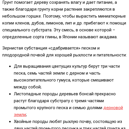
Грунт помогает дереву сохранять влагу и дает питание, а
также благодаря грунту корни растения закрепляются в
небольшом горшке. Поэтому, чтобы вырастить миниатюрные
копии кленов, дубов, лимонов, лип и др. прибегают к помощи
специального субстрата. Эту смесь, в основе которой –
определенные сорта глины, в Японии называют акадама.
Зернистая субстанция «сдабривается» песком и
плодородной почвой для хорошей рыхлости и питательности:
Для выращивания цветущих культур берут три части
песка, семь частей земли с дерном и часть
высокопитательного гумуса, которые смешивают
между собой;
Листопадные породы деревьев бонсай прекрасно
растут благодаря субстрату с тремя частями
промытого крупного песка и семью долями
дерновой
земли
;
Хвойные породы любят рыхлую почву, состоящую из
двух частей промытого песочка и трех частей грунта из