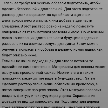
Теперь ее требуется особым образом подготовить, чтобы
сделать безопасной и долговечной. Для этого подготовьте
раствор для консервации: по одной части ацетона и
денатурированного спирта, к ним добавьте две части
глицерина. В этот раствор ровно на неделю поместите
очищенные от грязи веточки растений и хвою. По истечении
срока консервации достаньте части будущего изделия и
развесьте их на свежем воздухе для сушки. Затем можно
элементы покрасить и собрать в цельную композицию, как
будет описано ниже.
Если вы не нашли подходящей для ствола веточки, то
сделайте ее самостоятельно. Материалом для основы может
выступать проволочный каркас. Изогните его в таком
положении, каким хотите видеть будущий ствол. Затем
сделайте раствор папье-маше, облепите им проволоку, а
потом завершите процесс гипсом. Этот материал позволит
создать фактуру и текстуру коры дерева. Окрашивание
доведет ее вид до совершенства. Подставку для дерева
тоже заливают гипсом и высушивают. Тяжелый и плотный