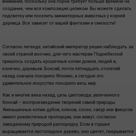
внимания, поскольку она порой требует больше времени на
создание, чем вся композиция целиком. Вы можете сделать
подсветку или поселить миниатюрных животных у корней
деревца. Все зависит от вашей фантазии и смелости!
Согласно легенде, китайский император решил наблюдать за
своей страной воочию, для чего мастерам Поднебесной
пришлось создать крошечные копии домов, людей и,
конечно, деревьев. Бонсай, почти пятнадцать столетий
назад сначала покорило Японию, а сегодня это
удивительное искусство покорило весь мир.
Как и многие века назад, цель цветовода, увлеченного
бонсай – воспроизведение творений самой природы.
Уменьшенные копии дубов, кленов, сосен, сакур или фикусов
имеют реалистичные пропорции, они живут, согласно
заведенному природой распорядку. Если в горшке
выращивается листопадное дерево, оно цветет, покрывается