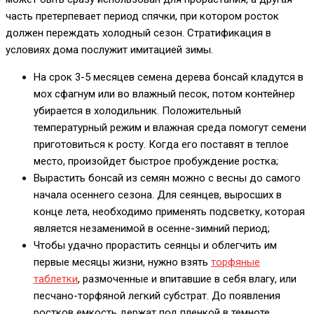
часть претерпевает период спячки, при котором росток
должен переждать холодный сезон. Стратификация в
условиях дома послужит имитацией зимы.
На срок 3-5 месяцев семена дерева бонсай кладутся в
мох сфагнум или во влажный песок, потом контейнер
убирается в холодильник. Положительный
температурный режим и влажная среда помогут семени
приготовиться к росту. Когда его поставят в теплое
место, произойдет быстрое пробуждение ростка;
Вырастить бонсай из семян можно с весны до самого
начала осеннего сезона. Для сеянцев, выросших в
конце лета, необходимо применять подсветку, которая
является незаменимой в осенне-зимний период;
Чтобы удачно прорастить сеянцы и облегчить им
первые месяцы жизни, нужно взять
торфяные
таблетки
, размоченные и впитавшие в себя влагу, или
песчано-торфяной легкий субстрат. До появления
ростков емкость держат под пленкой в темноте.