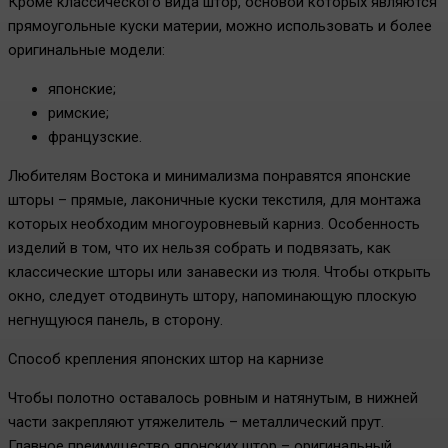
Кроме классического вида штор, основой которых являются
прямоугольные куски материи, можно использовать и более
оригинальные модели:
японские;
римские;
французские.
Любителям Востока и минимализма понравятся японские
шторы – прямые, лаконичные куски текстиля, для монтажа
которых необходим многоуровневый карниз. Особенность
изделий в том, что их нельзя собрать и подвязать, как
классические шторы или занавески из тюля. Чтобы открыть
окно, следует отодвинуть штору, напоминающую плоскую
негнущуюся панель, в сторону.
Способ крепления японских штор на карнизе
Чтобы полотно оставалось ровным и натянутым, в нижней
части закрепляют утяжелитель – металлический прут.
Главное преимущество японских штор – оригинальный,