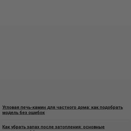
Виды декоративных
покрытий для стен:
особенности, применение
и выбор материалов
Admin
-
07.08.2026
Угловая печь-камин для частного дома: как подобрать
модель без ошибок
Как убрать запах после затопления: основные