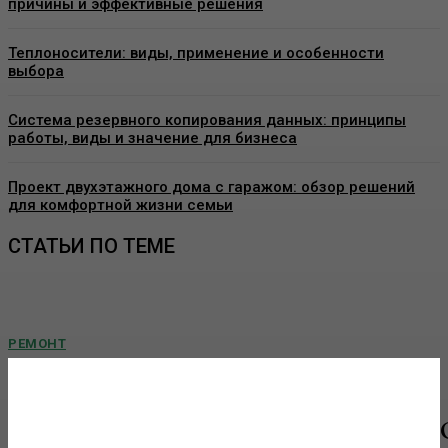
причины и эффективные решения
Теплоносители: виды, применение и особенности
выбора
Система резервного копирования данных: принципы
работы, виды и значение для бизнеса
Проект двухэтажного дома с гаражом: обзор решений
для комфортной жизни семьи
СТАТЬИ ПО ТЕМЕ
РЕМОНТ
Виды декоративных покрытий для стен:
особенности, применение и выбор материалов
Современная отделка интерьеров давно вышла за рамки привычных
обоев и однотонной краски. Сегодня все больше внимания уделяется