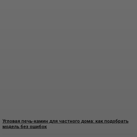
Виды декоративных
покрытий для стен:
особенности, применение
и выбор материалов
Admin
-
07.08.2026
Угловая печь-камин для частного дома: как подобрать
модель без ошибок