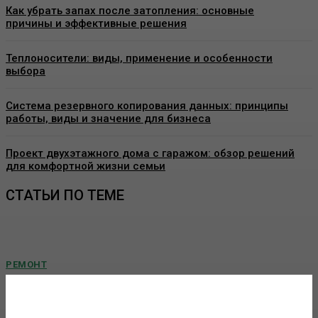
Как убрать запах после затопления: основные
причины и эффективные решения
Теплоносители: виды, применение и особенности
выбора
Система резервного копирования данных: принципы
работы, виды и значение для бизнеса
Проект двухэтажного дома с гаражом: обзор решений
для комфортной жизни семьи
СТАТЬИ ПО ТЕМЕ
РЕМОНТ
Виды декоративных покрытий для стен:
особенности, применение и выбор материалов