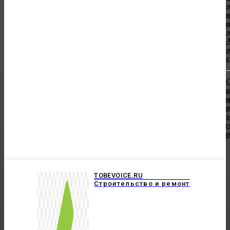
н
А
с
и
TOBEVOICE.RU
Строительство и ремонт