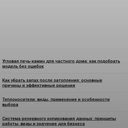
покрытий для стен:
особенности, применение
и выбор материалов
Admin
-
07.08.2026
Угловая печь-камин для частного дома: как подобрать
модель без ошибок
Как убрать запах после затопления: основные
причины и эффективные решения
Теплоносители: виды, применение и особенности
выбора
Система резервного копирования данных: принципы
работы, виды и значение для бизнеса