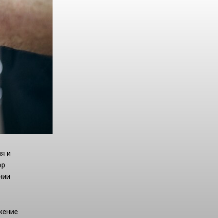
я и
ор
нии
жение