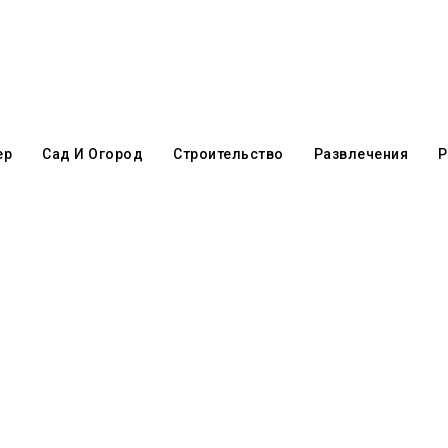
ер
Сад И Огород
Строительство
Развлечения
Р