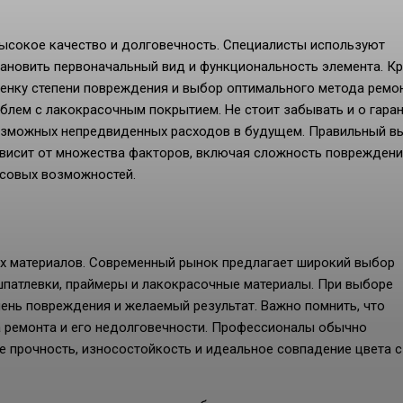
высокое качество и долговечность. Специалисты используют
тановить первоначальный вид и функциональность элемента. К
енку степени повреждения и выбор оптимального метода ремон
лем с лакокрасочным покрытием. Не стоит забывать и о гаран
озможных непредвиденных расходов в будущем. Правильный в
висит от множества факторов, включая сложность повреждени
нсовых возможностей.
х материалов. Современный рынок предлагает широкий выбор
шпатлевки, праймеры и лакокрасочные материалы. При выборе
пень повреждения и желаемый результат. Важно помнить, что
а ремонта и его недолговечности. Профессионалы обычно
прочность, износостойкость и идеальное совпадение цвета с