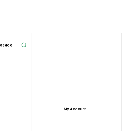
азное
My Account