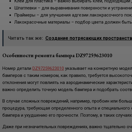
Клеи для пластика – важно выбирать клей, подходящий 
Шпатлевки – для выравнивания поверхности и устранени
Праймеры – для улучшения адгезии лакокрасочного пок
Лакокрасочные материалы – подбор цвета должен быть
Читать так же:
Создание потрясающих пространств
Особенности ремонта бампера DZ97259623010
Номер детали
DZ97259623010
указывает на конкретную модель
бамперов с таким номером, как правило, требуется высокото
отклонения могут повлиять на аэродинамические характерист
важно определить точную модель бампера и подобрать соотв
В случае сложных повреждений, например, пробоин или больш
процедура, требующая определенного опыта и специального 
бампера и ухудшению его прочности. Поэтому, в таких случая
Даже при незначительных повреждениях, важно тщательно очи