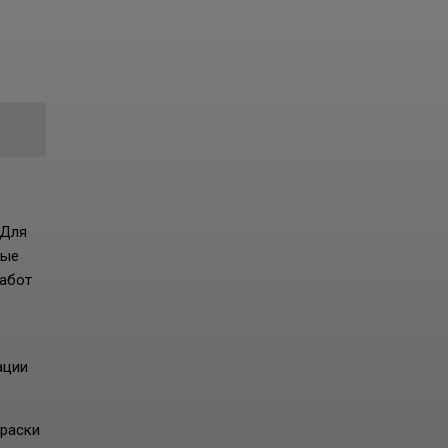
 Для
ные
работ
ации
краски