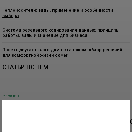
Теплоносители: виды, применение и особенности
выбора
Система резервного копирования данных: принципы
работы, виды и значение для бизнеса
Проект двухэтажного дома с гаражом: обзор решений
для комфортной жизни семьи
СТАТЬИ ПО ТЕМЕ
РЕМОНТ
Виды декоративных покрытий для стен:
особенности, применение и выбор материалов
Современная отделка интерьеров давно вышла за рамки привычных
обоев и однотонной краски. Сегодня все больше внимания уделяется
материалам,...