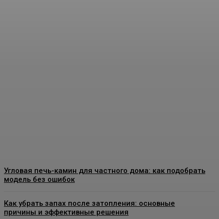
Виды декоративных
покрытий для стен:
особенности, применение
и выбор материалов
Admin
-
07.08.2026
Угловая печь-камин для частного дома: как подобрать
модель без ошибок
Как убрать запах после затопления: основные
причины и эффективные решения