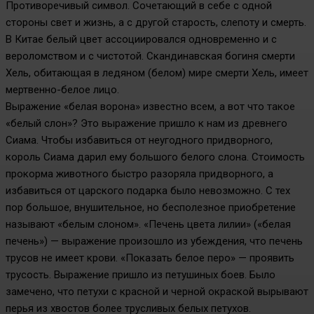
Противоречивый символ. Сочетающий в себе с одной
стороны свет и жизнь, а с другой старость, слепоту и смерть.
В Китае белый цвет ассоциировался одновременно и с
вероломством и с чистотой. Скандинавская богиня смерти
Хель, обитающая в ледяном (белом) мире смерти Хель, имеет
мертвенно-белое лицо.
Выражение «белая ворона» известно всем, а вот что такое
«белый слон»? Это выражение пришло к нам из древнего
Сиама. Чтобы избавиться от неугодного придворного,
король Сиама дарил ему большого белого слона. Стоимость
прокорма животного быстро разоряла придворного, а
избавиться от царского подарка было невозможно. С тех
пор большое, внушительное, но бесполезное приобретение
называют «белым слоном». «Печень цвета лилии» («белая
печень») — выражение произошло из убеждения, что печень
трусов не имеет крови. «Показать белое перо» — проявить
трусость. Выражение пришло из петушиных боев. Было
замечено, что петухи с красной и черной окраской вырывают
перья из хвостов более трусливых белых петухов.