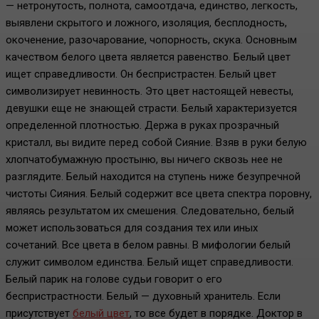
— нетронутость, полнота, самоотдача, единство, легкость,
выявлени скрытого и ложного, изоляция, бесплодность,
окоченение, разочарование, чопорность, скука. Основным
качеством белого цвета является равенство. Белый цвет
ищет справедливости. Он беспристрастен. Белый цвет
символизирует невинность. Это цвет настоящей невесты,
девушки еще не знающей страсти. Белый характеризуется
определенной плотностью. Держа в руках прозрачный
кристалл, вы видите перед собой Сияние. Взяв в руки белую
хлопчатобумажную простыню, вы ничего сквозь нее не
разглядите. Белый находится на ступень ниже безупречной
чистоты Сияния. Белый содержит все цвета спектра поровну,
являясь результатом их смешения. Следовательно, белый
может использоваться для создания тех или иных
сочетаний. Все цвета в белом равны. В мифологии белый
служит символом единства. Белый ищет справедливости.
Белый парик на голове судьи говорит о его
беспристрастности. Белый — духовный хранитель. Если
присутствует
белый цвет
, то все будет в порядке. Доктор в