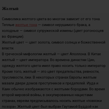
Желтый
Символика желтого цвета во многом зависит от его тона.
Теплые
желтые тона
— символ нерушимого брака, а
холодные — символ супружеской измены (цвет рогоносцев
во Франции).
Желтый цвет — цвет золота, символ солнца и божественной
власти.
В греческой мифологии желтый — цвет Аполлона. В Китае
желтый — цвет императора. Во времена династии Цин,
одежду желтого цвета имел право носить только император.
Кроме того, желтый — это цвет предательства, ревности,
трусливости, лжи. В некоторых странах Европы желтым
мазали двери домов преступников и предателей. Иуда и
Каин обычно изображаются с желтыми бородами. Во время
второй мировой войны, в оккупированных нацистами
странах, евреям предписывалось носить желтые «повязки
позора». Желтый цвет был выбран Гаутамой Буддой как