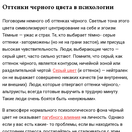
Оттенки черного цвета в психологии
Поговорим немного об оттенках чёрного. Светлые тона этого
цвета символизируют центрирование на себе и эгоизм.
Тёмные — ужас и страх. Те, кто выбирает тёмно- серые
оттенки -заторможены (но не на грани застоя), им присуща
высокая чувствительность. Люди, выбирающие чисто —
серый цвет, часто сильно устают. Помните, что серый, как
оттенок чёрного, является контуром, ничейной зоной или
разделительной чертой.
Серый цвет
(и оттенок) — нейтрален:
он не выражает совершенно никаких качеств (ни внутренних,
ни внешних). Люди, которые отвергают оттенки чёрного,-
альтруисты, всегда готовые выручить в трудную минуту.
Такие люди очень боятся быть «ненужными».
В атмосфере нормального психологического фона чёрный
цвет не оказывает
пагубного влияния
на личность. Однако
если у вас есть какие- то проблемы, если вы находитесь в
состоянии стресса, постарайтесь не сталкиваться с этим