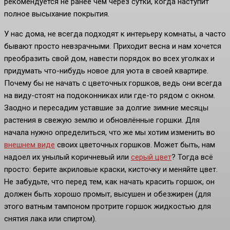
рекомендуется не ранее чем через сутки, когда наступит
полное высыхание покрытия.
У нас дома, не всегда подходят к интерьеру комнаты, а часто
бывают просто невзрачными. Приходит весна и нам хочется
преобразить свой дом, навести порядок во всех уголках и
придумать что-нибудь новое для уюта в своей квартире.
Почему бы не начать с цветочных горшков, ведь они всегда
на виду-стоят на подоконниках или где-то рядом с окном.
Заодно и пересадим уставшие за долгие зимние месяцы
растения в свежую землю и обновлённые горшки. Для
начала нужно определиться, что же мы хотим изменить во
внешнем виде
своих цветочных горшков. Может быть, нам
надоел их унылый коричневый или
серый цвет
? Тогда всё
просто: берите акриловые краски, кисточку и меняйте цвет.
Не забудьте, что перед тем, как начать красить горшок, он
должен быть хорошо промыт, высушен и обезжирен (для
этого ватным тампоном протрите горшок жидкостью для
снятия лака или спиртом).