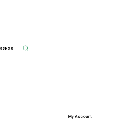
азное
My Account