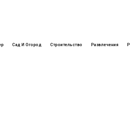
ер
Сад И Огород
Строительство
Развлечения
Р