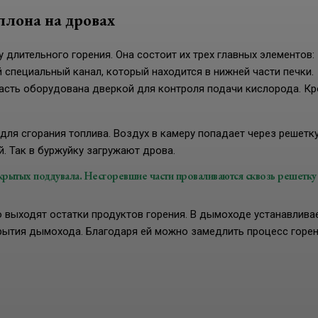
ллона на дровах
 длительного горения. Она состоит их трех главных элементов:
 специальный канал, который находится в нижней части печки.
 часть оборудована дверкой для контроля подачи кислорода. К
для сгорания топлива. Воздух в камеру попадает через решетку
. Так в буржуйку загружают дрова.
крытых поддувала. Несгоревшие части проваливаются сквозь решетку
ю выходят остатки продуктов горения. В дымоходе устанавлива
рытия дымохода. Благодаря ей можно замедлить процесс горен