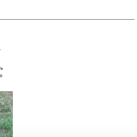
ь
ть
но