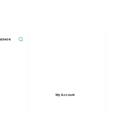
азное
My Account