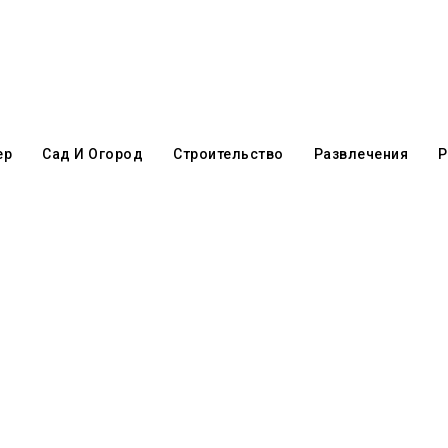
ер
Сад И Огород
Строительство
Развлечения
Р