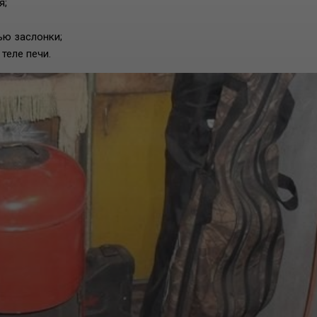
я;
ью заслонки;
теле печи.