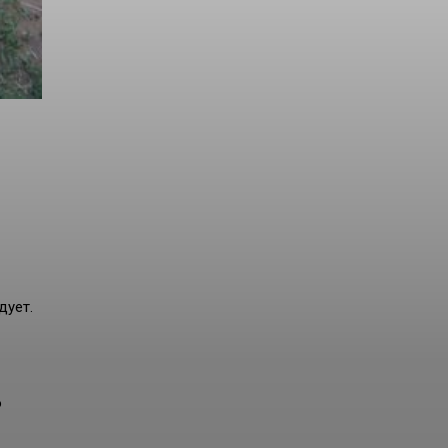
дует.
о